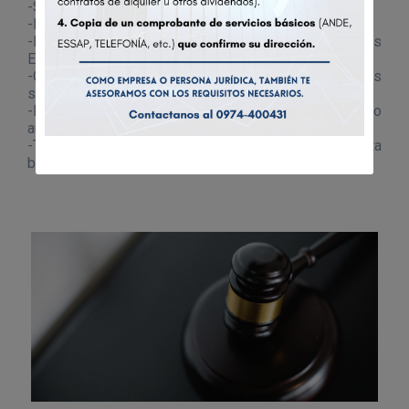
-Ser un residente legal de los EE.UU.
-Poseer una Green Card.
-Estar calificado y registrado como empresa, en los
EE.UU.
-Otros factores muy importantes a considerar son los
siguientes:
-Haber otorgado poder a algún notario, abogado o
autoridad competente radicada en E.E.U.U.
-Tener instrucciones de transferir fondos a una cuenta
bancaria o dirección en E.E.U.U.