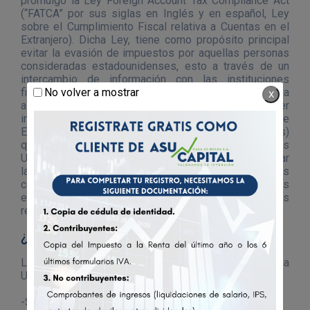
promulgó la Ley Foreign Account Tax Compliance Act
(“FATCA” por sus siglas en Inglés y en español, Ley
sobre el Cumplimiento Fiscal relativa a Cuentas en el
Extranjero). Dicha Ley, tiene como propósito principal
evitar la evasión de impuestos por aquellas personas
consideradas estadounidenses, esto a través de un
intercambio de información con las instituciones
No volver a mostrar
financieras (FFIs) a nivel mundial. La Ley FATCA solicita
X
a las instituciones financieras: identificar, obtener
información y reportar a las autoridades fiscales de
E.E.U.U. las U.S. Person (Personas Estadounidenses)
que posean activos financieros fuera de los Estados
Unidos los cuales sean sujetos de renta, para así evitar
la evasión y elusión tributaria a través de mecanismos
como inversiones directas o indirectas en países
extranjeros, en especial aquellos con ventajas fiscales
respecto de inversiones extranjeras.
¿Qué es una U.S. Person?
Los principales indicios, que permiten identificar a una
U.S. person (persona estadounidense), son:
-Ser ciudadano o haber nacido en EE.UU.