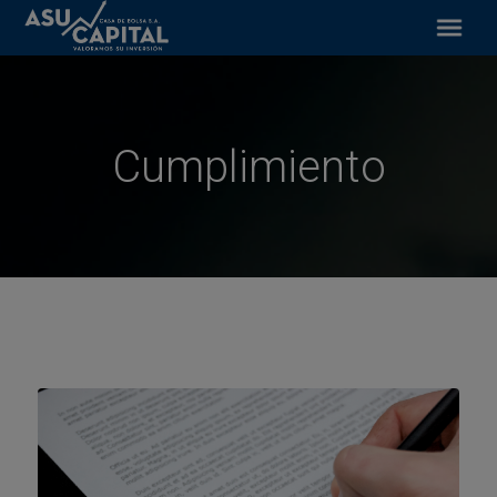
Artículos
Financiamiento bursátil
Inversiones y servicios
Cumplimiento
Acceso BVA
Contacto